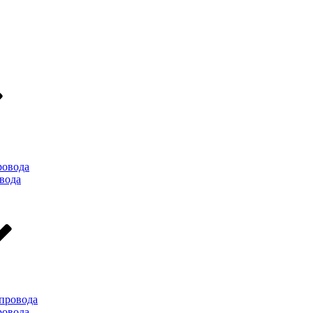
ровода
вода
провода
ровода