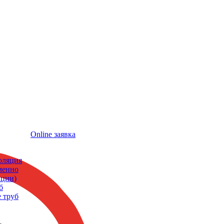
Online заявка
оляция
еменно
кции)
б
 труб