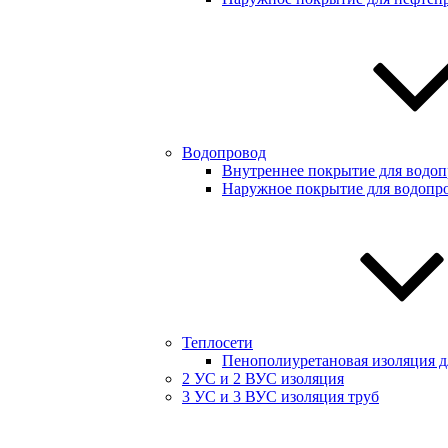
Водопровод
Внутреннее покрытие для водоп
Наружное покрытие для водопр
Теплосети
Пенополиуретановая изоляция дл
2 УС и 2 ВУС изоляция
3 УС и 3 ВУС изоляция труб