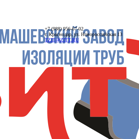
+7 (988)
956-67-02
г. Краснодар, ул. Новороссийская 13
TZIT@ZITT.RU