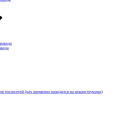
ровода
овода
я теплосетей (цех временно находится на реконструкции)