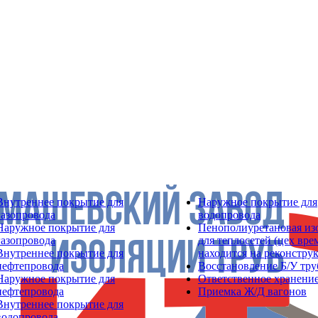
Внутреннее покрытие для
Наружное покрытие для
газопровода
водопровода
Наружное покрытие для
Пенополиуретановая из
газопровода
для теплосетей (цех вр
Внутреннее покрытие для
находится на реконстру
нефтепровода
Восстановление Б/У тру
Наружное покрытие для
Ответственное хранение
нефтепровода
Приемка Ж/Д вагонов
Внутреннее покрытие для
водопровода