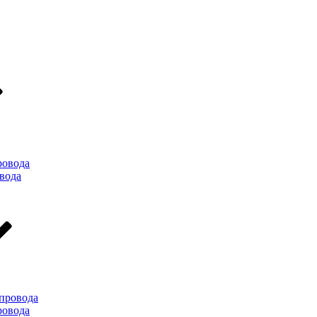
ровода
вода
провода
ровода