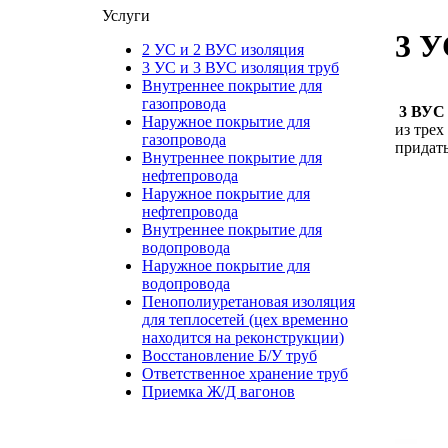
Услуги
3 У
2 УС и 2 ВУС изоляция
3 УС и 3 ВУС изоляция труб
Внутреннее покрытие для
газопровода
3 ВУС
Наружное покрытие для
из трех
газопровода
придать
Внутреннее покрытие для
нефтепровода
Наружное покрытие для
нефтепровода
Внутреннее покрытие для
водопровода
Наружное покрытие для
водопровода
Пенополиуретановая изоляция
для теплосетей (цех временно
находится на реконструкции)
Восстановление Б/У труб
Ответственное хранение труб
Приемка Ж/Д вагонов