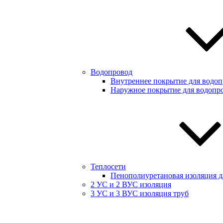
Водопровод
Внутреннее покрытие для водоп
Наружное покрытие для водопр
Теплосети
Пенополиуретановая изоляция дл
2 УС и 2 ВУС изоляция
3 УС и 3 ВУС изоляция труб