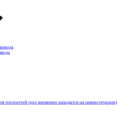
ровода
овода
я теплосетей (цех временно находится на реконструкции)