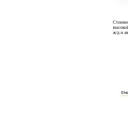
Стоимос
высокой
ж/д и а