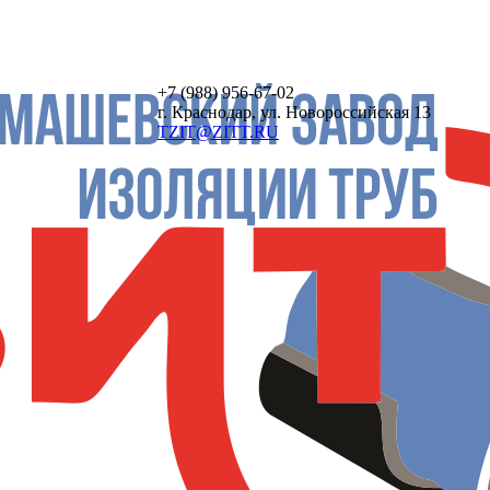
+7 (988)
956-67-02
г. Краснодар, ул. Новороссийская 13
TZIT@ZITT.RU