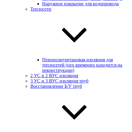
Наружное покрытие для водопровода
Теплосети
Пенополиуретановая изоляция для
теплосетей (цех временно находится на
реконструкции)
2 УС и 2 ВУС изоляция
3 УС и 3 ВУС изоляция труб
Восстановление Б/У труб