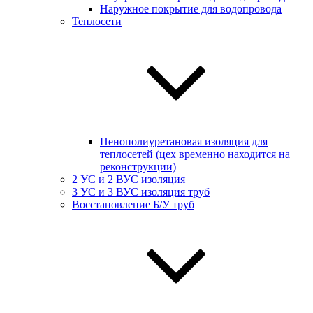
Наружное покрытие для водопровода
Теплосети
Пенополиуретановая изоляция для
теплосетей (цех временно находится на
реконструкции)
2 УС и 2 ВУС изоляция
3 УС и 3 ВУС изоляция труб
Восстановление Б/У труб