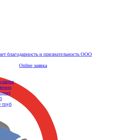
ает благодарность и признательность ООО
Online заявка
оляция
еменно
кции)
б
 труб