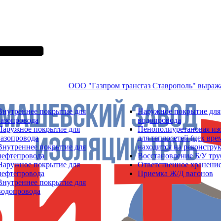
ООО "Газпром трансгаз Ставрополь" выраж
Внутреннее покрытие для
Наружное покрытие для
газопровода
водопровода
Наружное покрытие для
Пенополиуретановая из
газопровода
для теплосетей (цех вр
Внутреннее покрытие для
находится на реконстру
нефтепровода
Восстановление Б/У тру
Наружное покрытие для
Ответственное хранение
нефтепровода
Приемка Ж/Д вагонов
Внутреннее покрытие для
водопровода