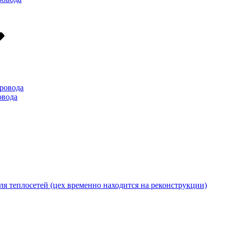
ровода
овода
я теплосетей (цех временно находится на реконструкции)