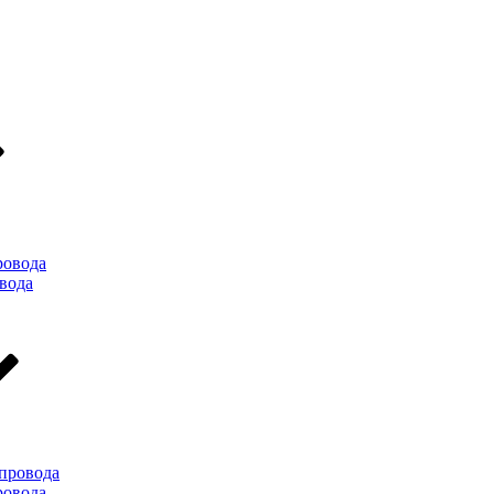
ровода
вода
провода
ровода