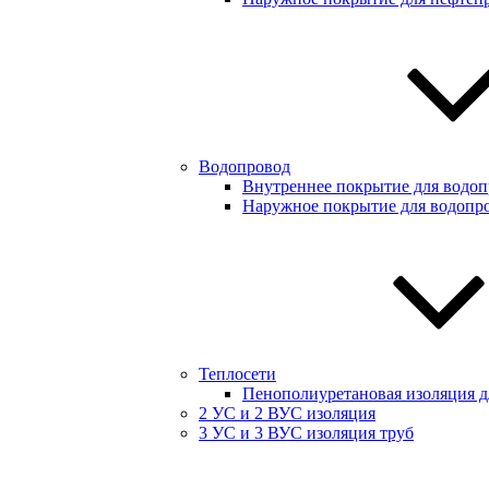
Водопровод
Внутреннее покрытие для водоп
Наружное покрытие для водопр
Теплосети
Пенополиуретановая изоляция дл
2 УС и 2 ВУС изоляция
3 УС и 3 ВУС изоляция труб