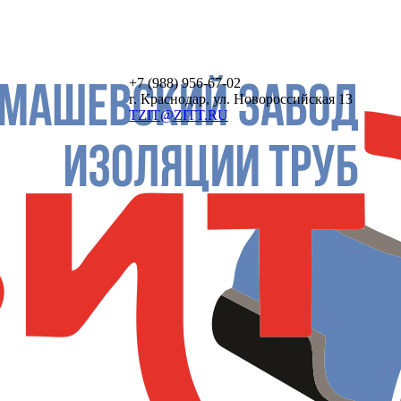
+7 (988)
956-67-02
г. Краснодар, ул. Новороссийская 13
TZIT@ZITT.RU