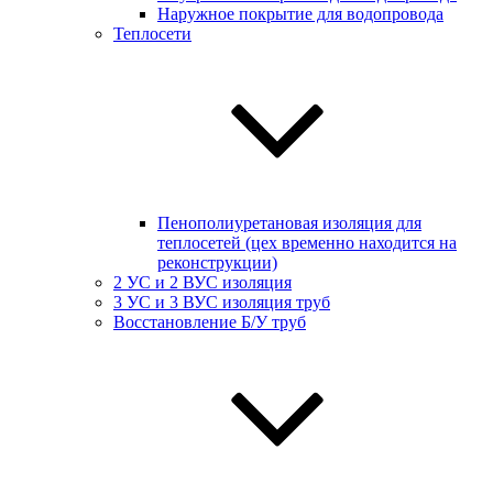
Наружное покрытие для водопровода
Теплосети
Пенополиуретановая изоляция для
теплосетей (цех временно находится на
реконструкции)
2 УС и 2 ВУС изоляция
3 УС и 3 ВУС изоляция труб
Восстановление Б/У труб